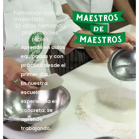
Formación con
trayectoria
20 años formando
profesionales
reales
Aprendé en aulas
equipadas y con
práctica desde el
primer día.
En nuestra
escuela la
experiencia es
concreta: se
aprende
trabajando.