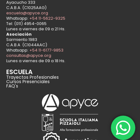
Ayacucho 333
C.A.B.A. (C1025AAG)
escuela@apyce.org
Whatsapp:
+54 11-5622-9325
Tel: (011) 4954-0065
Lunes a viernes de 09 a 21 Hs.
Asociación
Sarmiento 1983
C.A.B.A (C1044AAC)
Whatsapp:
+54 11-6177-9853
consultas@apyce.org
Lunes a viernes de 09 a 18 Hs.
ESCUELA
Trayectos Profesionales
Cursos Presenciales
FAQ's