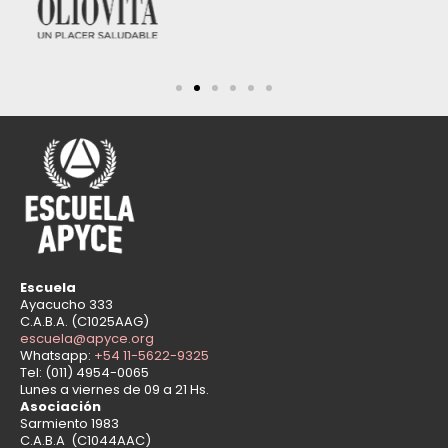
Escuela
Ayacucho 333
C.A.B.A. (C1025AAG)
escuela@apyce.org
Whatsapp:
+54 11-5622-9325
Tel: (011) 4954-0065
Lunes a viernes de 09 a 21 Hs.
Asociación
Sarmiento 1983
C.A.B.A (C1044AAC)