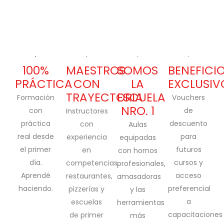
100%
MAESTROS
SOMOS
BENEFICI
PRÁCTICA
CON
LA
EXCLUSIV
TRAYECTORIA
ESCUELA
Formación
Vouchers
NRO. 1
con
de
Instructores
práctica
descuento
con
Aulas
real desde
para
experiencia
equipadas
el primer
futuros
en
con hornos
día.
cursos y
competencias,
profesionales,
Aprendé
acceso
restaurantes,
amasadoras
haciendo.
preferencial
pizzerías y
y las
a
escuelas
herramientas
capacitaciones
de primer
más