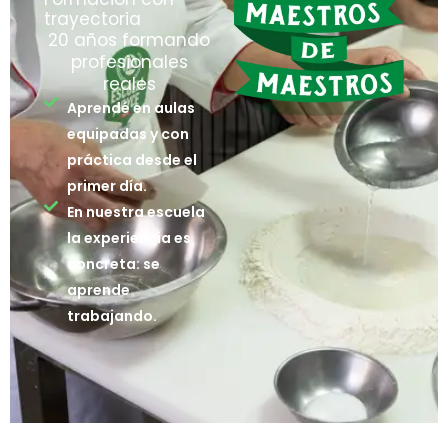
trayectoria
20 años formando
profesionales
reales
Aprendé en aulas
equipadas y con
práctica desde el
primer día.
En nuestra escuela
la experiencia es
concreta: se
aprende
trabajando.