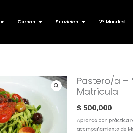
Cursos
Servicios
2° Mundial
Pastero/a – 
Matrícula
$
500,000
Aprendé con práctica re
acompañamiento de Mae