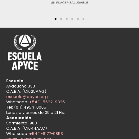
Escuela
Ayacucho 333
C.A.B.A. (C1025AAG)
escuela@apyce.org
Whatsapp:
+54 11-5622-9325
Tel: (011) 4954-0065
Lunes a viernes de 09 a 21 Hs.
Asociación
Sarmiento 1983
C.A.B.A (C1044AAC)
Whatsapp:
+54 11-6177-9853
consultas@apyce.org