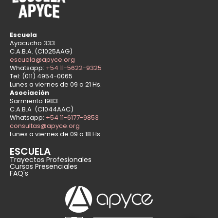
Escuela
Ayacucho 333
C.A.B.A. (C1025AAG)
escuela@apyce.org
Whatsapp:
+54 11-5622-9325
Tel: (011) 4954-0065
Lunes a viernes de 09 a 21 Hs.
Asociación
Sarmiento 1983
C.A.B.A (C1044AAC)
Whatsapp:
+54 11-6177-9853
consultas@apyce.org
Lunes a viernes de 09 a 18 Hs.
ESCUELA
Trayectos Profesionales
Cursos Presenciales
FAQ's